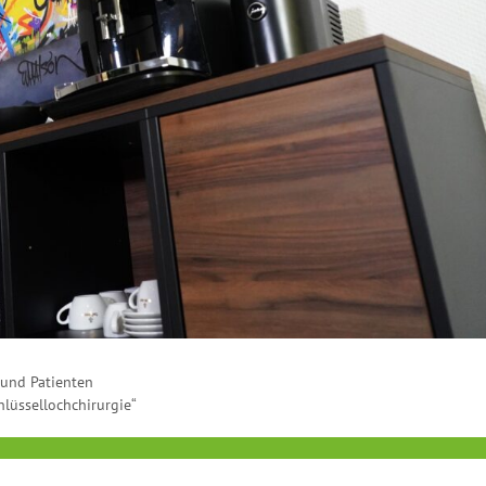
 und Patienten
hlüssellochchirurgie“