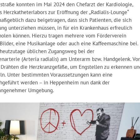
straße konnten im Mai 2024 den Chefarzt der Kardiologie,
s Herzkatheterlabors zur Eröffnung der „Radialis-Lounge“
ßgeblich dazu beigetragen, dass sich Patienten, die sich
ng unterziehen müssen, in für ein Krankenhaus erfreulich
olen können. Hierzu tragen mehrere vom Förderverein
Bilder, eine Musikanlage oder auch eine Kaffeemaschine bei.
heutzutage üblichen Zugangsweg bei der
narterie (Arteria radialis) am Unterarm bzw. Handgelenk. Vo
 Drähten die Herzkranzgefäße, um Engstellen zu erkennen un
deln. Unter bestimmten Voraussetzungen kann eine
hgeführt werden – in Heppenheim nun dank der
r angenehmer Umgebung.